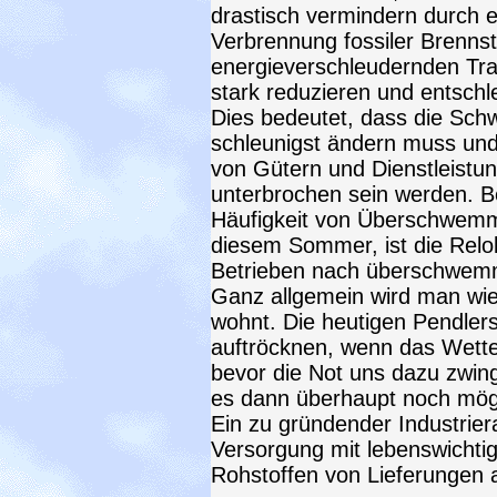
drastisch vermindern durch 
Verbrennung fossiler Brenns
energieverschleudernden Tr
stark reduzieren und entschl
Dies bedeutet, dass die Schw
schleunigst ändern muss und 
von Gütern und Dienstleistun
unterbrochen sein werden. B
Häufigkeit von Überschwemm
diesem Sommer, ist die Relok
Betrieben nach überschwemm
Ganz allgemein wird man wi
wohnt. Die heutigen Pendle
auftröcknen, wenn das Wetter
bevor die Not uns dazu zwingt
es dann überhaupt noch mögli
Ein zu gründender Industrierat
Versorgung mit lebenswichti
Rohstoffen von Lieferungen