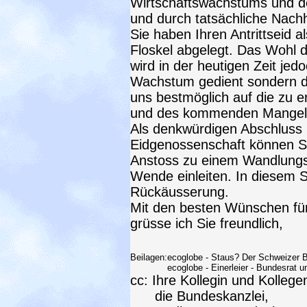
Wirtschaftswachstums und der
und durch tatsächliche Nachh
Sie haben Ihren Antrittseid a
Floskel abgelegt. Das Wohl 
wird in der heutigen Zeit je
Wachstum gedient sondern du
uns bestmöglich auf die zu 
und des kommenden Mangels a
Als denkwürdigen Abschluss I
Eidgenossenschaft können Si
Anstoss zu einem Wandlungs
Wende einleiten. In diesem Si
Rückäusserung.
Mit den besten Wünschen für
grüsse ich Sie freundlich,
Beilagen:
ecoglobe - Staus? Der Schweizer B
ecoglobe - Einerleier - Bundesrat 
cc: Ihre Kollegin und Kolleg
die Bundeskanzlei,