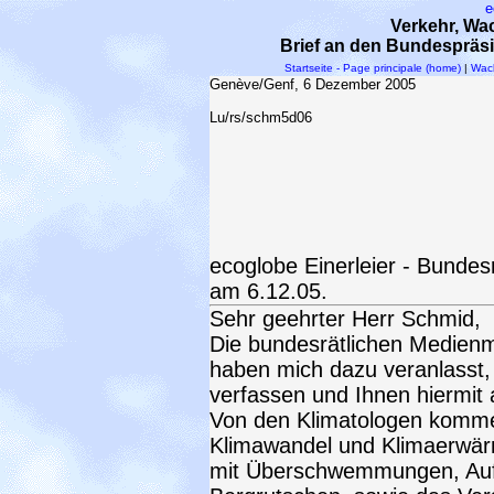
e
Verkehr, Wa
Brief an den Bundespräs
Startseite - Page principale (home)
|
Wac
Genève/Genf, 6 Dezember 2005
Lu/rs/schm5d06
ecoglobe Einerleier - Bunde
am 6.12.05.
Sehr geehrter Herr Schmid,
Die bundesrätlichen Medienmi
haben mich dazu veranlasst,
verfassen und Ihnen hiermit 
Von den Klimatologen komm
Klimawandel und Klimaerwä
mit Überschwemmungen, Auf