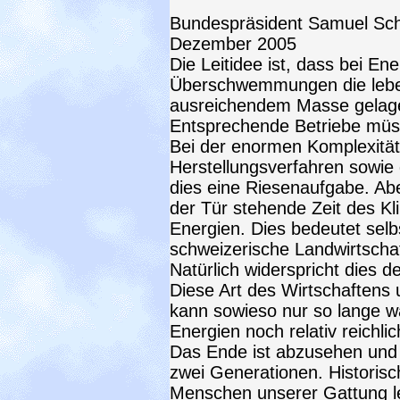
Bundespräsident Samue
Dezember 2005
Die Leitidee ist, dass bei En
Überschwemmungen die lebe
ausreichendem Masse gelagert
Entsprechende Betriebe müss
Bei der enormen Komplexitä
Herstellungsverfahren sowie d
dies eine Riesenaufgabe. Aber
der Tür stehende Zeit des K
Energien. Dies bedeutet selb
schweizerische Landwirtscha
Natürlich widerspricht dies d
Diese Art des Wirtschaftens
kann sowieso nur so lange wä
Energien noch relativ reichli
Das Ende ist abzusehen und 
zwei Generationen. Historisc
Menschen unserer Gattung l