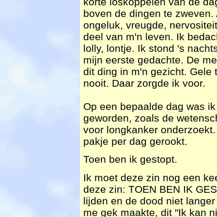
korte loskoppelen van de dag
boven de dingen te zweven. A
ongeluk, vreugde, nervositei
deel van m'n leven. Ik bedach
lolly, lontje. Ik stond 's nac
mijn eerste gedachte. De m
dit ding in m'n gezicht. Gele
nooit. Daar zorgde ik voor.
Op een bepaalde dag was ik
geworden, zoals de wetensc
voor longkanker onderzoekt. 
pakje per dag gerookt.
Toen ben ik gestopt.
Ik moet deze zin nog een kee
deze zin: TOEN BEN IK GEST
lijden en de dood niet lange
me gek maakte, dit "Ik kan ni