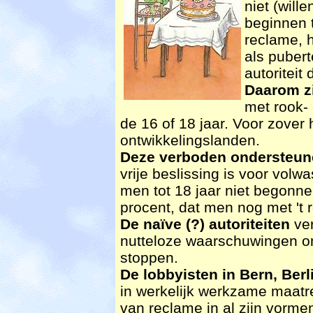
niet (will
beginnen 
reclame, 
als pubert
autoriteit
Daarom zi
met rook-
de 16 of 18 jaar. Voor zover h
ontwikkelingslanden.
Deze verboden ondersteun
vrije beslissing is voor volw
men tot 18 jaar niet begonne
procent, dat men nog met 't 
De naïve (?) autoriteiten
ver
nutteloze waarschuwingen om
stoppen.
De lobbyisten in Bern, Berl
in werkelijk werkzame maatr
van reclame in al zijn vorm