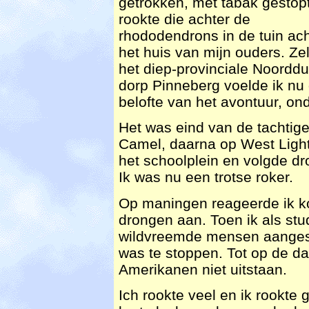
getrokken, met tabak gestop
rookte die achter de
rhododendrons in de tuin ach
het huis van mijn ouders. Zel
het diep-provinciale Noorddu
dorp Pinneberg voelde ik nu
belofte van het avontuur, o
Het was eind van de tachtiger
Camel, daarna op West Light
het schoolplein en volgde d
Ik was nu een trotse roker.
Op maningen reageerde ik ko
drongen aan. Toen ik als st
wildvreemde mensen aangespr
was te stoppen. Tot op de d
Amerikanen niet uitstaan.
Ich rookte veel en ik rookte 