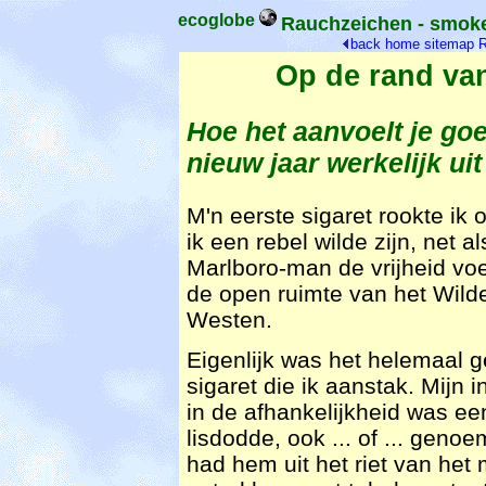
ecoglobe
Rauchzeichen - smoke 
back
home
sitemap
R
Op de rand v
Hoe het aanvoelt je g
nieuw jaar werkelijk uit
M'n eerste sigaret rookte ik
ik een rebel wilde zijn, net a
Marlboro-man de vrijheid voe
de open ruimte van het Wild
Westen.
Eigenlijk was het helemaal 
sigaret die ik aanstak. Mijn i
in de afhankelijkheid was ee
lisdodde, ook ... of ... genoe
had hem uit het riet van het