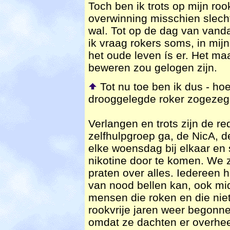
Toch ben ik trots op mijn roo
overwinning misschien slechts
wal. Tot op de dag van vand
ik vraag rokers soms, in mijn
het oude leven ís er. Het maa
beweren zou gelogen zijn.
Tot nu toe ben ik dus - hoe
drooggelegde roker zogezeg
Verlangen en trots zijn de r
zelfhulpgroep ga, de NicA, 
elke woensdag bij elkaar en
nikotine door te komen. We z
praten over alles. Iedereen 
van nood bellen kan, ook mid
mensen die roken en die nie
rookvrije jaren weer begonn
omdat ze dachten er overheen