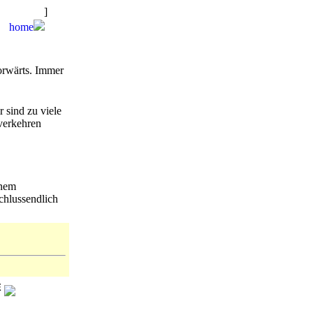
sgang hat.
]
home
rwärts. Immer
 sind zu viele
verkehren
inem
chlussendlich
E