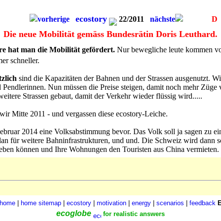
e sollten uns daran erinnern, dass dieses Raumschiff Erde keinen Notau
ecostory
vorherige
22/2011
nächste
D
Die neue Mobilität gemäss Bundesrätin Doris Leuthard.
e hat man die Mobilität gefördert.
Nur bewegliche leute kommen vo
er schneller.
zlich
sind die Kapazitäten der Bahnen und der Strassen ausgenutzt. Wir
 Pendlerinnen. Nun müssen die Preise steigen, damit noch mehr Züge 
eitere Strassen gebaut, damit der Verkehr wieder flüssig wird.....
wir Mitte 2011 - und vergassen diese ecostory-Leiche.
ebruar 2014 eine Volksabstimmung bevor. Das Volk soll ja sagen zu e
lan für weitere Bahninfrastrukturen, und und. Die Schweiz wird dann s
leben können und Ihre Wohnungen den Touristen aus China vermieten.
home
|
home
sitemap
|
ecostory
|
motivation
|
energy
|
scenarios
|
feedback
ecoglobe
for realistic answers