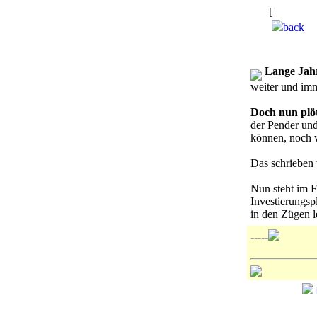
[
Die Stern
back
Lange Jahr
weiter und imm
Doch nun plöt
der Pender und
können, noch w
Das schrieben 
Nun steht im F
Investierungsp
in den Zügen 
-----