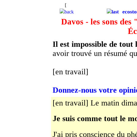
[
Les étoiles devraient nous rappeller q
ecosto
back
last
Davos - les sons des
Éc
Il est impossible de tout l
avoir trouvé un résumé qui
[en travail]
Donnez-nous votre opini
[en travail] Le matin di
Je suis comme tout le mo
J'ai pris conscience du p