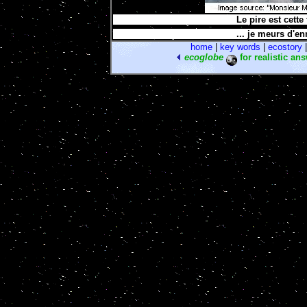
Le pire est cette 
... je meurs d'en
home
|
key words
|
ecostory
ecoglobe
for realistic an