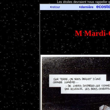
[
Les étoiles devraient nous rappeller 
ecosto
retour
dernière
M Mardi-