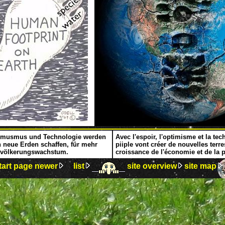
timusmus und Technologie werden
Avec l'espoir, l'optimisme et la tec
neue Erden schaffen, für mehr
piiple vont créer de nouvelles terr
Bevölkerungswachstum.
croissance de l'économie et de la 
tart page
newer
list
site overview
site map