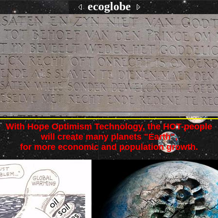
ecoglobe
With Hope Optimism Technology, the HOT-people
will create many planets "Earth",
for more economic and population growth.