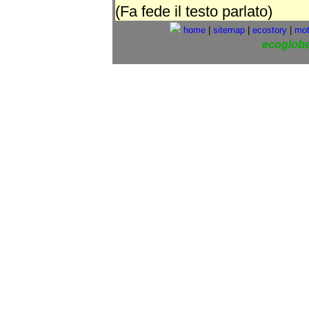
(Fa fede il testo parlato)
home
|
sitemap
|
ecostory
|
mot
ecoglob