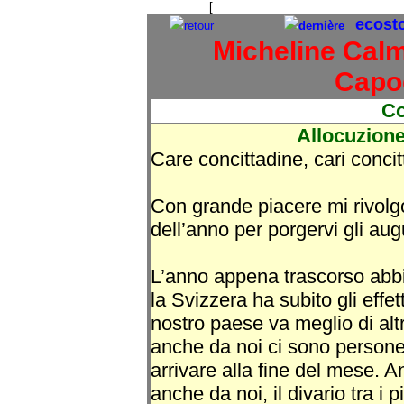
[
The starry background is to remind 
ecost
retour
dernière
Micheline Calm
Capo
C
Allocuzion
Care concittadine, cari concit
Con grande piacere mi rivolgo
dell’anno per porgervi gli aug
L’anno appena trascorso abbi
la Svizzera ha subito gli effet
nostro paese va meglio di altri
anche da noi ci sono persone i
arrivare alla fine del mese. A
anche da noi, il divario tra i