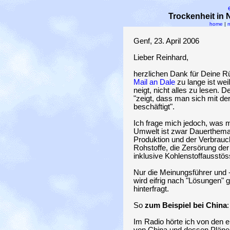
Trockenheit in
home
|
m
Genf, 23. April 2006
Lieber Reinhard,
herzlichen Dank für Deine 
Mail an Dale
zu lange ist we
neigt, nicht alles zu lesen. D
"zeigt, dass man sich mit de
beschäftigt".
Ich frage mich jedoch, was m
Umwelt ist zwar Dauerthema 
Produktion und der Verbrauc
Rohstoffe, die Zersörung de
inklusive Kohlenstoffausstö
Nur die Meinungsführer und 
wird eifrig nach "Lösungen" 
hinterfragt.
So
zum Beispiel bei China
:
Im Radio hörte ich von den 