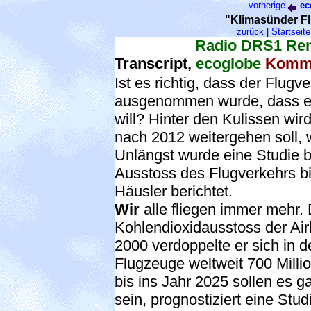
vorherige
ec
"Klimasünder F
zurück
|
Startseite
Radio DRS1 Ren
Transcript,
ecoglobe
Komme
Ist es richtig, dass der Flug
ausgenommen wurde, dass er 
will? Hinter den Kulissen wi
nach 2012 weitergehen soll, 
Unlängst wurde eine Studie b
Ausstoss des Flugverkehrs b
Häusler berichtet.
Wir
alle fliegen immer mehr.
Kohlendioxidausstoss der Air
2000 verdoppelte er sich in d
Flugzeuge weltweit 700 Mill
bis ins Jahr 2025 sollen es g
sein, prognostiziert eine Stu