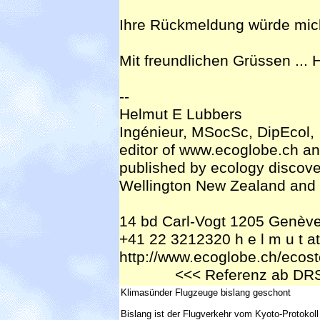
Ihre Rückmeldung würde mich
Mit freundlichen Grüssen ...
--
Helmut E Lubbers
Ingénieur, MSocSc, DipEcol,
editor of www.ecoglobe.ch a
published by ecology discove
Wellington New Zealand and
14 bd Carl-Vogt 1205 Genèv
+41 22 3212320 h e l m u t at 
http://www.ecoglobe.ch/ecost
<<< Referenz ab DR
Klimasünder Flugzeuge bislang geschont
Bislang ist der Flugverkehr vom Kyoto-Protok