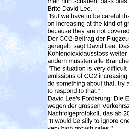
man nun schauen, dass dies s
Brite David Lee.
"But we have to be careful tha
on increasing at the kind of g
because they are not covered
Der CO2-Beitrag der Flugzeug
geregelt, sagt David Lee. Das
Kohlendioxidausstoss weiter
ändern müssten alle Branchen
"The situation is very difficu
emissions of CO2 increasing r
do something about that, try a
to respond to that."
David Lee's Forderung: Die 
wegen der grossen Verkehrs
Nachfolgeprotokoll, das ab 20
"It would be silly to ignore one
very high growth rates."