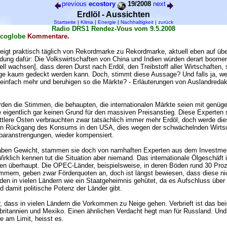
previous
ecostory
19/2008
next
Erdlöl - Aussichten
Startseite
|
Klima
|
Energie
|
Nachhaltigkeit
|
zurück
Radio DRS1 Rendez-Vous vom 9.5.2008
ecoglobe
Kommentare
.
teigt praktisch täglich von Rekordmarke zu Rekordmarke, aktuell eben auf übe
dung dafür: Die Volkswirtschaften von China und Indien würden derart boomen
l wachsen], dass deren Durst nach Erdöl, den Treibstoff aller Wirtschaften, 
ge kaum gedeckt werden kann. Doch, stimmt diese Aussage? Und falls ja, wes
t einfach mehr und beruhigen so die Märkte? - Erläuterungen von Auslandred
den die Stimmen, die behaupten, die internationalen Märkte seien mit genüg
e eigentlich gar keinen Grund für den massiven Preisanstieg. Diese Experten 
ittlere Osten verbrauchten zwar tatsächlich immer mehr Erdöl, doch werde die
ten Rückgang des Konsums in den USA, dies wegen der schwächelnden Wirtsc
aranstrengungen, wieder kompensiert.
ben Gewicht, stammen sie doch von namhaften Experten aus dem Investme
irklich kennen tut die Situation aber niemand. Das internationale Ölgeschäft i
ten überhaupt. Die OPEC-Länder, beispielsweise, in deren Böden rund 30 Proze
mmern, geben zwar Förderquoten an, doch ist längst bewiesen, dass diese ni
den in vielen Ländern wie ein Staatgeheimnis gehütet, da es Aufschluss über 
nd damit politische Potenz der Länder gibt.
, dass in vielen Ländern die Vorkommen zu Neige gehen. Verbrieft ist das bei
ritannien und Mexiko. Einen ähnlichen Verdacht hegt man für Russland. Und
e am Limit, heisst es.