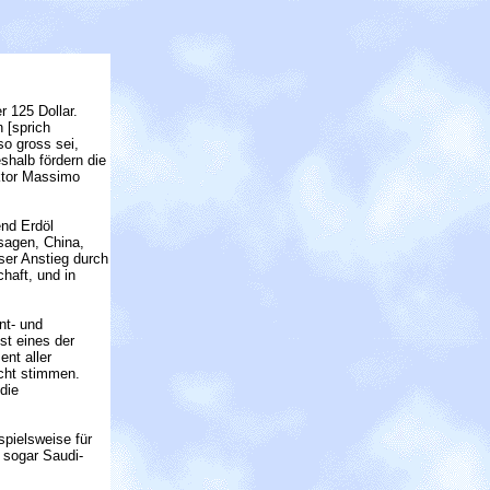
r 125 Dollar.
 [sprich
so gross sei,
halb fördern die
aktor Massimo
end Erdöl
sagen, China,
ser Anstieg durch
haft, und in
nt- und
st eines der
nt aller
cht stimmen.
die
spielsweise für
 sogar Saudi-