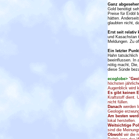
Ganz abgesehe
Gold benötigt seh
Preise für Erdöl 
hätten. Anderseit
glaubten nicht, d
Erst seit relativ
und Kasachstan t
Meldungen. Zu oft
Ein letzter Punk
Hahn tatsächlich 
beeinflussen. In
nötig macht, Die,
diese Sünde beza
ecoglobe>
"
Geo
höchsten jährlich
Augenblick wird 
Es gibt keinen E
Kraftstoff dient.
nicht füllen.
Danach
werden In
Geologie erzwung
Am besten werd
lokal herstellen.
Weitsichtige Pol
sind die Meinung
Obwohl
wir die 