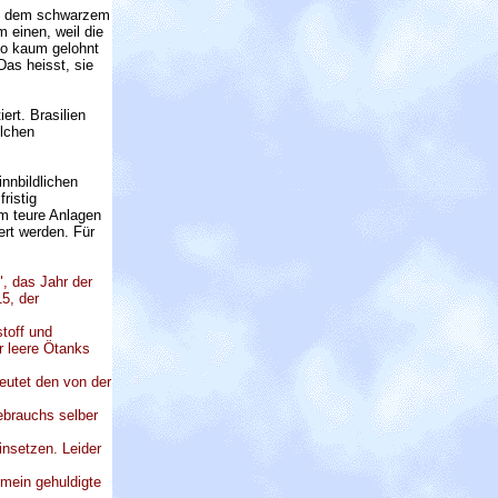
mit dem schwarzem
 einen, weil die
lso kaum gelohnt
Das heisst, sie
ert. Brasilien
olchen
nnbildlichen
ristig
m teure Anlagen
ert werden. Für
", das Jahr der
15, der
toff und
r leere Ötanks
eutet den von der
ebrauchs selber
insetzen. Leider
emein gehuldigte