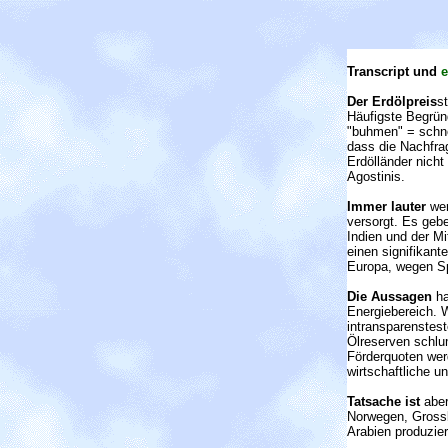
Transcript und
Der Erdölpreis
s
Häufigste Begrün
"buhmen" = schnel
dass die Nachfra
Erdölländer nich
Agostinis.
Immer lauter
wer
versorgt. Es geb
Indien und der M
einen signifikan
Europa, wegen Sp
Die Aussagen
ha
Energiebereich. W
intransparenstes
Ölreserven schlu
Förderquoten wer
wirtschaftliche u
Tatsache ist
aber
Norwegen, Grossb
Arabien produzier