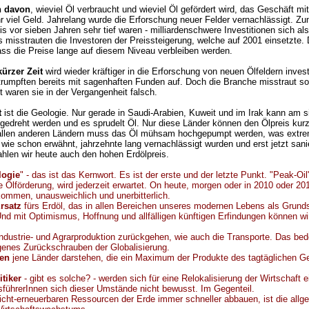
n davon
, wieviel Öl verbraucht und wieviel Öl gefördert wird, das Geschäft 
r viel Geld. Jahrelang wurde die Erforschung neuer Felder vernachlässigt. Zum
bis vor sieben Jahren sehr tief waren - milliardenschwere Investitionen sich a
s misstrauten die Investoren der Preissteigerung, welche auf 2001 einsetzte. 
ass die Preise lange auf diesem Niveau verbleiben werden.
 kürzer Zeit
wird wieder kräftiger in die Erforschung von neuen Ölfeldern investi
rumpften bereits mit sagenhaften Funden auf. Doch die Branche misstraut s
 waren sie in der Vergangenheit falsch.
t
ist die Geologie. Nur gerade in Saudi-Arabien, Kuweit und im Irak kann am si
gedreht werden und es sprudelt Öl. Nur diese Länder können den Ölpreis kurzf
 allen anderen Ländern muss das Öl mühsam hochgepumpt werden, was extre
 wie schon erwähnt, jahrzehnte lang vernachlässigt wurden und erst jetzt sani
hlen wir heute auch den hohen Erdölpreis.
logie
" - das ist das Kernwort. Es ist der erste und der letzte Punkt. "Peak-Oil
e Ölförderung, wird jederzeit erwartet. On heute, morgen oder in 2010 oder 20
kommen, unausweichlich und unerbitterlich.
rsatz
fürs Erdöl, das in allen Bereichen unseres modernen Lebens als Grunds
 Und mit Optimismus, Hoffnung und allfälligen künftigen Erfindungen können wi
dustrie- und Agrarproduktion zurückgehen, wie auch die Transporte. Das bed
enes Zurückschrauben der Globalisierung.
en
jene Länder darstehen, die ein Maximum der Produkte des tagtäglichen G
itiker
- gibt es solche? - werden sich für eine Relokalisierung der Wirtschaft e
sführerInnen sich dieser Umstände nicht bewusst. Im Gegenteil.
nicht-erneuerbaren Ressourcen der Erde immer schneller abbauen, ist die allg