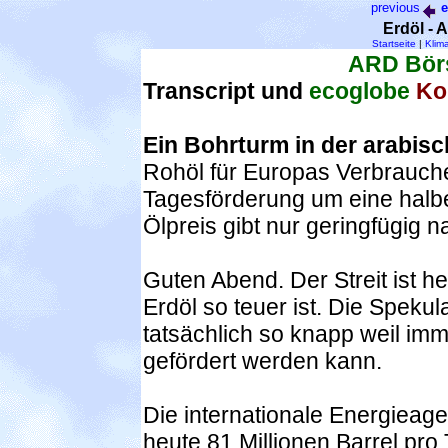
previous
e
Erdöl - 
Startseite
|
Klim
ARD Börs
Transcript und
ecoglobe
Ko
Ein Bohrturm in der arabis
Rohöl für Europas Verbraucher
Tagesförderung um eine halbe
Ölpreis gibt nur geringfügig n
Guten Abend. Der Streit ist h
Erdöl so teuer ist. Die Speku
tatsächlich so knapp weil im
gefördert werden kann.
Die internationale Energieage
heute 81 Millionen Barrel pro