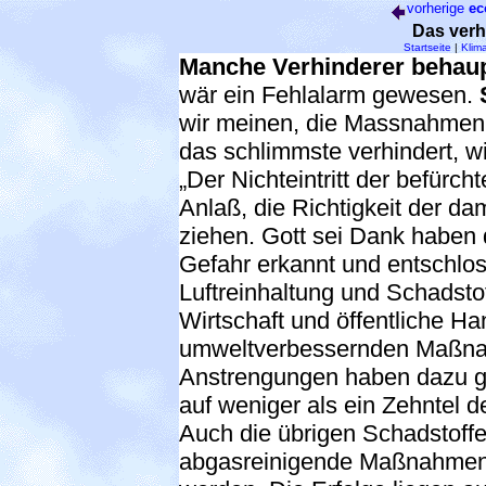
vorherige
ec
Das verh
Startseite
|
Klim
Manche Verhinderer behau
wär ein Fehlalarm gewesen.
wir meinen, die Massnahmen,
das schlimmste verhindert, wie
„Der Nichteintritt der befürch
Anlaß, die Richtigkeit der d
ziehen. Gott sei Dank haben d
Gefahr erkannt und entschlo
Luftreinhaltung und Schadst
Wirtschaft und öffentliche Ha
umweltverbessernden Maßnah
Anstrengungen haben dazu ge
auf weniger als ein Zehntel 
Auch die übrigen Schadstoff
abgasreinigende Maßnahmen i