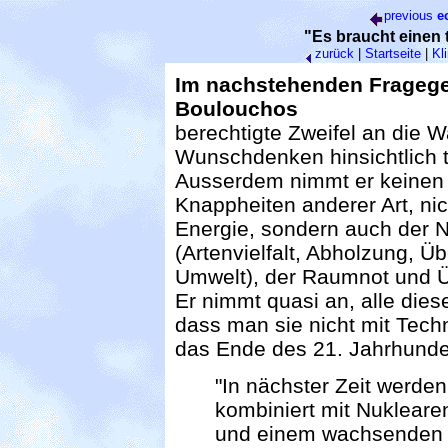
previous
e
"Es braucht einen
zurück
|
Startseite
|
Kl
Im nachstehenden Fragege
Boulouchos
berechtigte Zweifel an die 
Wunschdenken hinsichtlich 
Ausserdem nimmt er keinen
Knappheiten anderer Art, ni
Energie, sondern auch der 
(Artenvielfalt, Abholzung, Üb
Umwelt), der Raumnot und 
Er nimmt quasi an, alle dies
dass man sie nicht mit Tech
das Ende des 21. Jahrhunder
"In nächster Zeit werden
kombiniert mit Nukleare
und einem wachsenden B