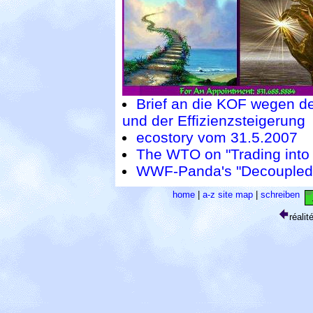
Brief an die KOF wegen de
und der Effizienzsteigerung
ecostory vom 31.5.2007
The WTO on "Trading into 
WWF-Panda's "Decoupled G
home
|
a-z site map
|
schreiben
réali