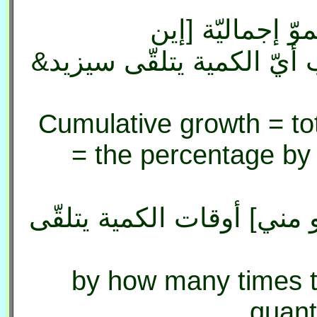
وّ إجماليّة [إين
 أيّ الكمية يتلقّى سيزيد
Cumulative growth = tot
= the percentage by 
 مني] أوقات الكمية يتلقّى
[Growth factor] = by how many time
quant