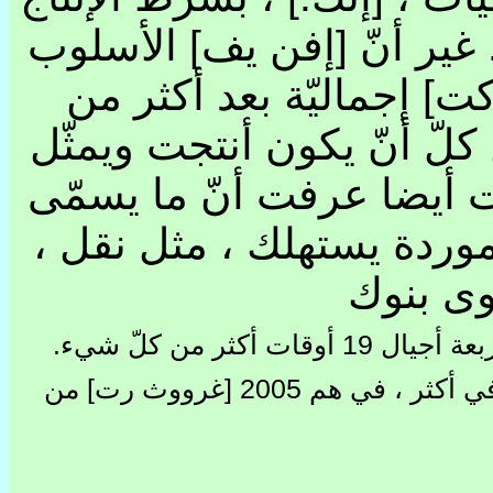
ير أنّ [إفن يف] الأسلوب
ت] إجماليّة بعد أكثر من
لّ أنّ يكون أنتجت ويمثّل
 أيضا عرفت أنّ ما يسمّى
"وموردة يستهلك ، مثل نقل
[ى بنوك
.
في النهاية ال [ثيس سنتثري] تلقّى الصين 2200 في أكثر ، في هم 2005 [غرووث رت] من