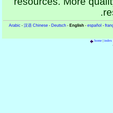
resources. More quali
re
-
汉语 Chinese
-
Deutsch
-
English
-
español
-
fran
home
|
index