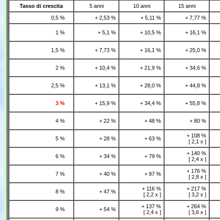
Tasso di crescita
5 anni
10 anni
15 anni
0,5 %
+ 2,53 %
+ 5,11 %
+ 7,77 %
1 %
+ 5,1 %
+ 10,5 %
+ 16,1 %
1,5 %
+ 7,73 %
+ 16,1 %
+ 25,0 %
2 %
+ 10,4 %
+ 21,9 %
+ 34,6 %
2,5 %
+ 13,1 %
+ 28,0 %
+ 44,8 %
3 %
+ 15,9 %
+ 34,4 %
+ 55,8 %
4 %
+ 22 %
+ 48 %
+ 80 %
+ 108 %
5 %
+ 28 %
+ 63 %
[ 2,1 x ]
+ 140 %
6 %
+ 34 %
+ 79 %
[ 2,4 x ]
+ 176 %
7 %
+ 40 %
+ 97 %
[ 2,8 x ]
+ 116 %
+ 217 %
8 %
+ 47 %
[ 2,2 x ]
[ 3,2 x ]
+ 137 %
+ 264 %
9 %
+ 54 %
[ 2,4 x ]
[ 3,6 x ]