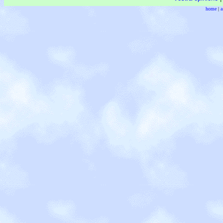
home
|
a