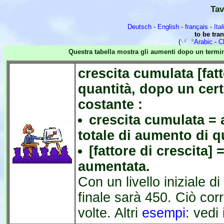
Tav
Deutsch
-
English
-
français
-
Ita
to be tra
(
Arabic
-
C
Questra tabella mostra gli aumenti dopo un termin
crescita cumulata [fat
quantità, dopo un cer
costante :
crescita cumulata = 
totale di aumento di q
[fattore di crescita] 
aumentata.
Con un livello iniziale di
finale sarà 450. Ciò corr
volte. Altri
esempi
: vedi 