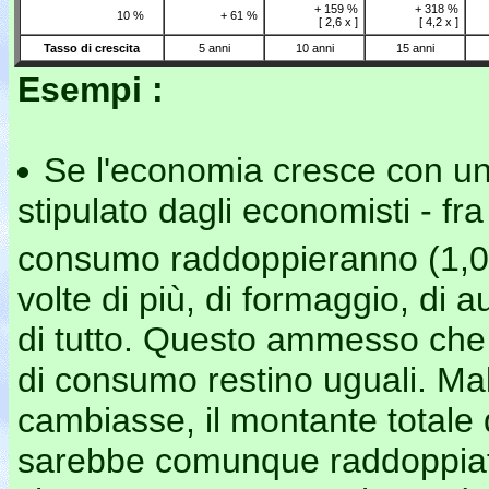
+ 159 %
+ 318 %
10 %
+ 61 %
[ 2,6 x ]
[ 4,2 x ]
Tasso di crescita
5 anni
10 anni
15 anni
Esempi :
Se l'economia cresce con u
stipulato dagli economisti - fr
consumo raddoppieranno (1,
volte di più, di formaggio, di a
di tutto. Questo ammesso che la
di consumo restino uguali. Mal
cambiasse, il montante totale 
sarebbe comunque raddoppiato. 