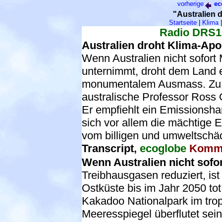
vorherige
ec
"Australien 
Startseite
|
Klima
Radio DRS1
Australien droht Klima-Ap
Wenn Australien nicht sofo
unternimmt, droht dem Land 
monumentalem Ausmass. Zu 
australische Professor Ross 
Er empfiehlt ein Emissionsh
sich vor allem die mächtige El
vom billigen und umweltschä
Transcript,
ecoglobe
Komme
Wenn Australien nicht sofo
Treibhausgasen reduziert, ist
Ostküste bis im Jahr 2050 tot
Kakadoo Nationalpark im tro
Meeresspiegel überflutet sei