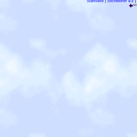
Startseite
|
Stichwörter a-z
|
ec