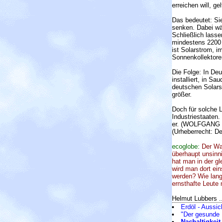
erreichen will, g
Das bedeutet: Sie
senken. Dabei wä
Schließlich lass
mindestens 2200 K
ist Solarstrom, i
Sonnenkollektoren
Die Folge: In De
installiert, in S
deutschen Solarsu
größer.
Doch für solche L
Industriestaaten.
er. (WOLFGANG
(Urheberrecht: D
ecoglobe:
Der Wah
überhaupt unsinn
hat man in der g
wird man dort ei
werden? Wie lange
ernsthafte Leute
Helmut Lubbers ..
Erdöl - Aussi
"Der gesunde
Nachaltigkeit