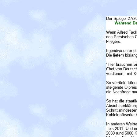
Der Spiegel 27/2
Wahrend Deu
Wenn Alfred Tack
den Persischen G
Fliegers.
Irgendwo unter d
Die liefern bisl
"Hier brauchen S
Chef von Deutsch
verdienen - mit K
So verrückt könne
steigende Ölprei
die Nachfrage na
So hat die staat
Absichtserklärung
Schritt mindeste
Kohlekraftwerke 
In anderen Weltr
- bis 2011. Und i
2030 rund 5000 K