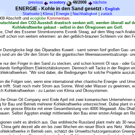
previous
ecostory
48/2008
nächste
ENERGIE - Kohle in den Sand gesetzt -
English
Startseite
|
Klima
|
Energie
|
Nachhaltigkeit
|
zurück
008 Abschrift und
ecoglobe
Kommentare
.
tschland den CO2-Ausstoß drastisch senken will, werden überall auf d
Kohlekraftwerke gebaut - selbst in den Ölregionen am Golf.
e, Chef des Essener Stromkonzerns Evonik Steag, auf dem Weg nach Arabien
olf schon von weitem erkennen: an den gelblich-braunen Schleiern vor den F
er Dunstglocke liegt das Ölparadies Kuweit - samt seinen fünf großen Gas- un
ang rund um die Uhr den Strom für die gigantischen Meerwasserentsalzungs- u
ie nur den Finger in den Sand zu stecken, und schon kommt Öl raus - oder G
lands fünftgrößtem Elektrizitätskonzern. Dennoch will Tacke in der Region 
ohlekraftwerken. "Wir sind dabei, die Bedingungen für solche Projekte auszul
n die Folgen sein, wenn eine international eher chaotische Energie- und Umwe
se trifft. Statt noch mehr Strom aus Sonne, Wind oder Wasser zu gewinnen, w
ch Kohlekraftwerken - zu Lasten von Klima und Ökosystemen.
liche Oman Oil Company erst Ende April mit zwei koreanischen Unternehmen 
 für Bau und Betrieb mehrerer Kohlekraftwerke unterzeichnet. Dubai plant in
ns vier grosse Blöcke mit einer Gesamtleistung von 4000 Megawatt. Abu Dhabi 
bauen. Selbst Ägypten erwägt mittlerweile den Bau einer ersten Anlage am Ro
egionen sieht es ähnlich aus. Das erdölreiche Russland plant mehr als 30 neu
n China geht derzeit alle ein bis zwei Wochen ein neuer Block ans Netz. Weltw
ohlekraftwerke in Betrieb sein, schätzt die Umweltschutzorganisation Greenp