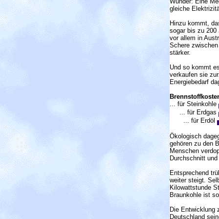
Wunder: Eine Meg
gleiche Elektrizi
Hinzu kommt, das
sogar bis zu 200 
vor allem in Aust
Schere zwischen 
stärker.
Und so kommt es 
verkaufen sie zur
Energiebedarf dag
Brennstoffkoste
... für Steinkohle
... für Erdgas
... für Erdöl
Ökologisch dagege
gehören zu den Bo
Menschen verdopp
Durchschnitt und 
Entsprechend trüb
weiter steigt. S
Kilowattstunde St
Braunkohle ist so
Die Entwicklung z
Deutschland sein