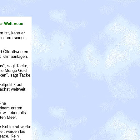
er Welt neue
 ist, kann er
enstern seines
d Ölkraftwerken.
nd Klimaanlagen.
as", sagt Tacke,
eine Menge Geld
oten", sagt Tacke.
ltpolitik auf
ächst weltweit
eine
 einem ersten
will ebenfalls
ten Meer.
e Kohlekraftwerke
eit werden bis
eace. Kein