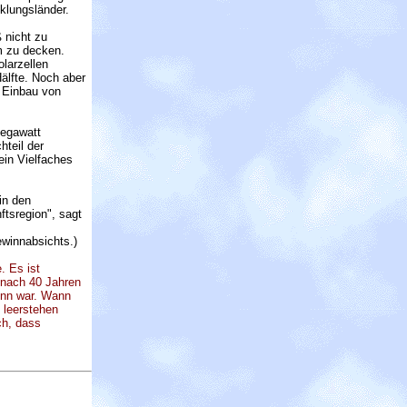
cklungsländer.
 nicht zu
m zu decken.
larzellen
älfte. Noch aber
r Einbau von
Megawatt
hteil der
ein Vielfaches
in den
ftsregion", sagt
ewinnabsichts.)
. Es ist
 nach 40 Jahren
inn war. Wann
 leerstehen
ch, dass