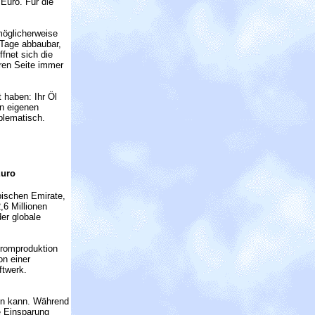
Euro. Für die
möglicherweise
 Tage abbaubar,
fnet sich die
ren Seite immer
 haben: Ihr Öl
en eigenen
oblematisch.
Euro
bischen Emirate,
,6 Millionen
er globale
tromproduktion
on einer
ftwerk.
ren kann. Während
e Einsparung