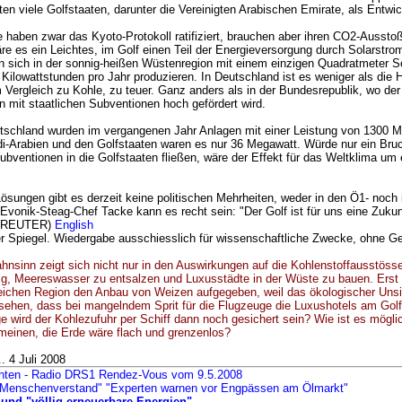
elten viele Golfstaaten, darunter die Vereinigten Arabischen Emirate, als Entwi
 haben zwar das Kyoto-Protokoll ratifiziert, brauchen aber ihren CO2-Ausstoß
re es ein Leichtes, im Golf einen Teil der Energieversorgung durch Solarstro
en sich in der sonnig-heißen Wüstenregion mit einem einzigen Quadratmeter So
ilowattstunden pro Jahr produzieren. In Deutschland ist es weniger als die H
m Vergleich zu Kohle, zu teuer. Ganz anders als in der Bundesrepublik, wo de
 mit staatlichen Subventionen hoch gefördert wird.
utschland wurden im vergangenen Jahr Anlagen mit einer Leistung von 1300 
audi-Arabien und den Golfstaaten waren es nur 36 Megawatt. Würde nur ein Bruc
bventionen in die Golfstaaten fließen, wäre der Effekt für das Weltklima um 
ösungen gibt es derzeit keine politischen Mehrheiten, weder in den Ö1- noch 
 Evonik-Steag-Chef Tacke kann es recht sein: "Der Golf ist für uns eine Zukun
 REUTER)
English
er Spiegel. Wiedergabe ausschiesslich für wissenschaftliche Zwecke, ohne G
nsinn zeigt sich nicht nur in den Auswirkungen auf die Kohlenstoffausstösse
ig, Meereswasser zu entsalzen und Luxusstädte in der Wüste zu bauen. Erst
leichen Region den Anbau von Weizen aufgegeben, weil das ökologischer Uns
nsehen, dass bei mangelndem Sprit für die Flugzeuge die Luxushotels am Golf
 wird der Kohlezufuhr per Schiff dann noch gesichert sein? Wie ist es mögli
 meinen, die Erde wäre flach und grenzenlos?
. 4 Juli 2008
chten - Radio DRS1 Rendez-Vous vom 9.5.2008
 Menschenverstand" "Experten warnen vor Engpässen am Ölmarkt"
 und "völlig erneuerbare Energien"