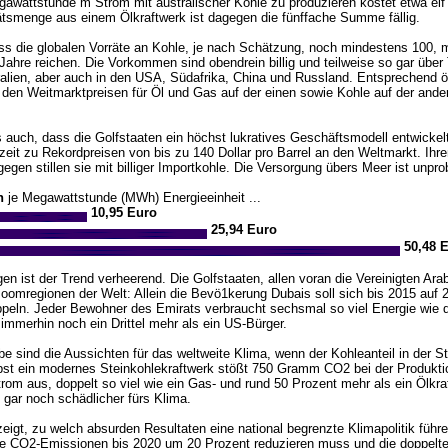
awattstunde m Strom mit australischer Kohle zu produzieren kostet etwa elf 
tätsmenge aus einem Ölkraftwerk ist dagegen die fünffache Summe fällig.
s die globalen Vorräte an Kohle, je nach Schätzung, noch mindestens 100, 
Jahre reichen. Die Vorkommen sind obendrein billig und teilweise so gar über
ralien, aber auch in den USA, Südafrika, China und Russland. Entsprechend öf
den Weitmarktpreisen für Öl und Gas auf der einen sowie Kohle auf der ande
auch, dass die Golfstaaten ein höchst lukratives Geschäftsmodell entwickelt
zeit zu Rekordpreisen von bis zu 140 Dollar pro Barrel an den Weltmarkt. Ihr
egen stillen sie mit billiger Importkohle. Die Versorgung übers Meer ist unpr
n
je Megawattstunde (MWh) Energieeinheit ...
10,95 Euro
25,94 Euro
50,48 
n ist der Trend verheerend. Die Golfstaaten, allen voran die Vereinigten Ara
omregionen der Welt: Allein die Bevö1kerung Dubais soll sich bis 2015 auf 2
eln. Jeder Bewohner des Emirats verbraucht sechsmal so viel Energie wie d
immerhin noch ein Drittel mehr als ein US-Bürger.
e sind die Aussichten für das weltweite Klima, wenn der Kohleanteil in der S
elbst ein modernes Steinkohlekraftwerk stößt 750 Gramm CO2 bei der Produkti
rom aus, doppelt so viel wie ein Gas- und rund 50 Prozent mehr als ein Ölkra
 gar noch schädlicher fürs Klima.
eigt, zu welch absurden Resultaten eine national begrenzte Klimapolitik füh
e CO2-Emissionen bis 2020 um 20 Prozent reduzieren muss und die doppelt