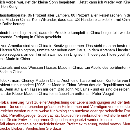
ich vorbei war, rief der kleine Sohn begeistert: "Jetzt kann ich wieder von Ki
t Hon Kong.
Haushaltsgeräte, 86 Prozent aller Lampen, 80 Prozent aller Reisetaschen in 
sind Made in China. Kein WEunder, dass das US-Handelsbilanzdefizit mit Chi
 Dollar beträgt.
eutet allerdings nicht, dass die Produkte komplett in China hergestellt werde
essende Fertigung in China geschieht.
n von Amerika sind von China in Besitz genommen. Das sieht man an besten 
Herzen Washingtons, unmittelbar neben dem Haus, in dem Abraham Lincoln s
ielzeugbärs an der Tür ist zwar noch in Englisch. "I love you, I love you!"
enir Made in China.
apitols und des Weissen Hauses Made in China. Ein Abbild des berühmten 
ade in China.
tdeckt man: Cheney Made in China. Auch eine Tasse mit dem Konterfei von
resident tusausandeet [2008] ist Made in China. Wenn das die Republikaner w
. Denn auf allen Tassen mir dem Bild John McCains - und es sind dieselben 
st der Kleber Made in China fein säuberlich entfernt. - Peter Voegeli
Globalisierung
führt zu einer Angleichung der Lebensbedingungen auf der tief
ne. Die so entstehenden grösseren Einkommen und Vermögen von einer kle
reicher werden nun teilweise für ökologisch nutzlose oder gar schädliche Pr
endet. Privatflugzeuge, Superyachts, Luxusuhren verbrauchen Rohstoffe und Ar
oller für die Entwicklung armer Gegenden eingesetzt werden könnte.
Teil eines ganzen einer rücksichtslosen Profitmaximierung, wobei sowohl Me
trecke bleiben. Vergleichen Sie dazu