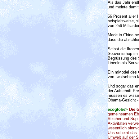
Als das Jahr endl
und meinte dami
56 Prozent aller 
beispielsweise, 
von 256 Milliarden
Made in China bed
dass die abschli
Selbst die Ikone
Souvenirshop im 
Begrüssung des Sp
Lincoln als Souv
Ein mModel des C
von Iwotschima M
Und sogar das en
der Aufschrift P
müssen es wissen
Obama-Gesicht - i
ecoglobe>
Die 
gemeinsamen Ebe
Reicher und Super
Aktivitäten verw
wesentlich sinnv
Uns scheint das 
Umwelt auf der S