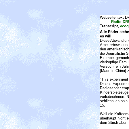
Webseitentext D
Radio DR
Transcript,
ecog
Alle Räder stehe
es will.
Diese Abwandlun
Arbeiterbewegung
den amerikanische
die Journalistin 
Exempel gemacht 
vierköpfige Fami
Versuch, ein Jah
[Made in China] z
"This experiment 
Dieses Experimen
Radiosender empi
Kinderspielzeuge
vorliebnehmen. N
schliesslich onlai
15.
Weil die Kaffeema
überhaupt nicht e
dem Strich aber n