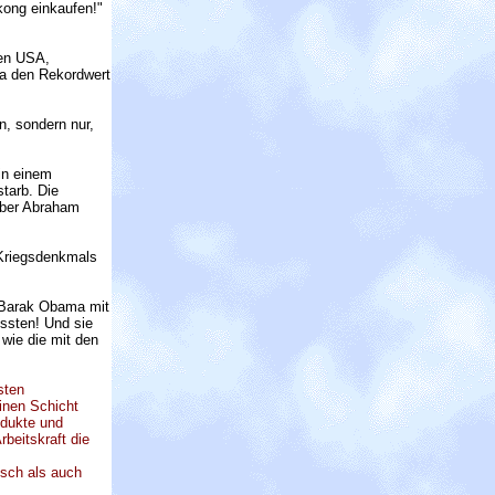
nkong einkaufen!"
den USA,
na den Rekordwert
n, sondern nur,
in einem
tarb. Die
 Aber Abraham
Kriegsdenkmals
 Barak Obama mit
üssten! Und sie
wie die mit den
sten
inen Schicht
odukte und
beitskraft die
nsch als auch