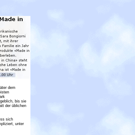
päter dem
isten
ark
eblich, bis sie
att der üblichen
ess sich
liziert, unter