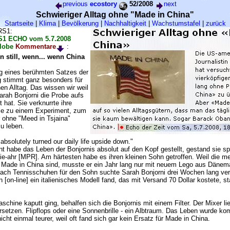
previous
ecostory
52/2008
next
Schwieriger Alltag ohne "Made in China"
Startseite
|
Klima
|
Bevölkerung
|
Nachhaltigkeit
|
Wachstumstafel
|
zurück
RS1:
S1 ECHO vom 5.7.2008
lobe
Kommentare
:
n still, wenn... wenn China
g eines berühmten Satzes der
 stimmt ganz besonders für
n Alltag. Das wissen wir weil
Sarah Bonjorni die Probe aufs
hat. Sie verknurrte ihre
lie zu einem Experiment, zum
r ohne "Meed in Tsjaina"
u leben.
absolutely turned our daily life upside down."
t habe das Leben der Bonjornis absolut auf den Kopf gestellt, gestand sie s
e-ahr [MPR]. Am härtesten habe es ihren kleinen Sohn getroffen. Weil die me
 Made in China sind, musste er ein Jahr lang nur mit neuem Lego aus Dänem
ach Tennisschuhen für den Sohn suchte Sarah Bonjorni drei Wochen lang verg
n [on-line] ein italienisches Modell fand, das mit Versand 70 Dollar kostete, st
schine kaputt ging, behalfen sich die Bonjornis mit einem Filter. Der Mixer li
rsetzen. Flipflops oder eine Sonnenbrille - ein Albtraum. Das Leben wurde komp
icht einmal teurer, weil oft fand sich gar kein Ersatz für Made in China.