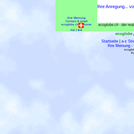
Ihre Anregung... vo
Ihre Meinung
Contact & email
ecoglobe.ch
home
ecoglobe.ch
- der real
top
|
a-z
ecoglobe
Startseite
|
a-z Sti
Ihre Meinung -
ecoglo
6