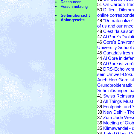
Ressourcen
51
On Carbon Trad
Verschmutzung
50
Difficult Dilem
online corresponde
Seitenübersicht
Anfangsseite
49
"Dematerialize"
of us and our ance
48
C'est "la saiso
47
Al Gore's "solut
46
Gore's Environ
University School 
45
Canada's fresh 
44
Al Gore in def
43
Al Gore ist zurü
42
DRS-Echo vom 7.
sein Umwelt-Dokum
Auch Herr Gore ist
Grundproblematik n
Scheinlösungen bau
41
Swiss Reinsura
40
All Things Must
39
Footprints and S
38
New Delhi - Th
37
Zum Jade Weser
36
Meeting of Glo
35
Klimawandel - d
34
Tinted Glass Cu