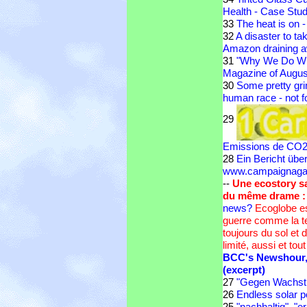
Health - Case Study
33
The heat is on 
32
A disaster to ta
Amazon draining 
31
"Why We Do Wha
Magazine of Augus
30
Some pretty grim
human race - not f
29
Emissions de CO2
28
Ein Bericht üb
www.campaignagai
--
Une ecostory sa
du même drame :
news?
Ecoglobe es
guerre comme la terr
toujours du sol et d
limité, aussi et tou
BCC's Newshour, 7
(excerpt)
27
"Gegen Wachstu
26
Endless solar 
25
"nachhaltig", "er