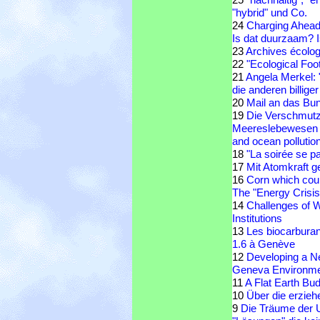
"hybrid" und Co.
24
Charging Ahead 
Is dat duurzaam? I
23
Archives écolo
22
"Ecological Foo
21
Angela Merkel: 
die anderen billiger
20
Mail an das Bu
19
Die Verschmutz
Meereslebewesen
and ocean pollutio
18
"La soirée se pa
17
Mit Atomkraft 
16
Corn which coul
The "Energy Crisi
14
Challenges of W
Institutions
13
Les biocarbura
1.6 à Genève
12
Developing a Ne
Geneva Environmen
11
A Flat Earth Bu
10
Über die erzieh
9
Die Träume der U