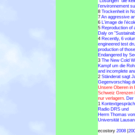
"Lösungen" die kei
l'environnement sur 
8
Trockenheit in N
7
An aggressive and
6
L'image de l'éco
5
Reproduction of 
Daly on "Sustaina
4
Recently, 6 volunt
engineered test dr
production of thos
Endangered by Sec
3
The New Cold War
Kampf um die Rohst
and incomplete ana
2
Ständerat sagt Ja
Gegenvorschlag dur
Unsere Oberen in 
Schweiz Grenzen h
nur verlagern.
Der 
1
Kontextgespräch 
Radio DRS und
Herrn Thomas von
Universität Lausa
ecostory
2008
|
20