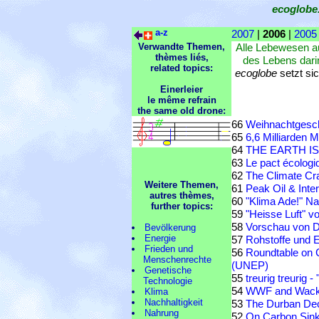
ecoglobe
a-z
2007
|
2006
|
2005
Verwandte Themen,
Alle Lebewesen a
thèmes liés,
des Lebens dari
related topics:
ecoglobe
setzt si
Einerleier
le même refrain
the same old drone:
66
Weihnachtgesc
65
6,6 Milliarden 
64
THE EARTH I
63
Le pact écologi
62
The Climate Cr
Weitere Themen,
61
Peak Oil & Int
autres thèmes,
60
"Klima Ade!" N
further topics:
59
"Heisse Luft" v
58
Vorschau von D
Bevölkerung
Energie
57
Rohstoffe und 
Frieden und
56
Roundtable on 
Menschenrechte
(UNEP)
Genetische
55
treurig treurig
Technologie
54
WWF and Wacker
Klima
Nachhaltigkeit
53
The Durban Dec
Nahrung
52
On Carbon Sin