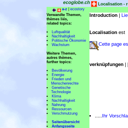
ecoglobe.ch
Localisation -
a-z
|
ecostory
Verwandte Themen,
Introduction
|
Li
thèmes liés,
related topics:
Luftqualität
Localisation
est
Nachhaltigkeit
Politische Ökonomie
Cette page est
Wachstum
Weitere Themen,
autres thèmes,
further topics:
verknüpfungen
| 
Bevölkerung
Energie
Frieden und
Menschenrechte
Genetische
Technologie
Klima
Nachhaltigkeit
Nahrung
Ressourcen
Verschmutzung
.....
Ihr Vorschla
Seitenübersicht
Anfangsseite