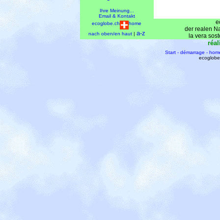
Ihre Meinung...
Email & Kontakt
e
ecoglobe.ch
home
der realen Nac
a-z
nach oben/en haut
|
la vera sost
réal
Start - démarrage - hom
ecoglobe 