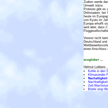
Zudem werde dami
Umwelt nütze.
Proteste gibt es 
Drittstaaten, be
heute im Europap
von Kyoto im Jah
Europa erhofft s
wird aber, dass C
Fluggesellschaft
Vorerst nicht be
Deutschland und 
Wettbewerbsvorte
einen Anschluss 
ecoglobe>
...
Helmut Lubbers ..
Kohle in den 
Klimasünder F
Nachaltigkeit
Nachhaltigkeit
Zeit-Wachstu
Briefe stop 