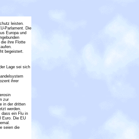
hutz leisten.
EU-Parlament. Die
 aus Europa und
eingebunden
die ihre Flotte
kaufen.
t begeistert.
der Lage sei sich
shandelsystem
ozent ihrer
erosin
n zur
in der dritten
etzt werden.
 dass ein Flu in
0 Euro. Die EU
lemal.
se seien die