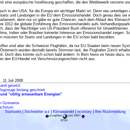
t eine europäische Insellösung geschaffen, die den Wettbewerb verzerre und
auch in den USA, für die Europa ein wichtiger Markt ist. Denn neu unterlägen 
i Starts und Landungen in der EU dem Emissionshandel. Doch genau dies sei w
arlament, denn nur so gäbe es gute Chancen, nach dem Ablauf des Klimasch
re 1012 die globale Einführung des Emissionshandels aufs Verhandlungsparke
ich, dass der Nachfolger von US-Präsident Bush offenerist für Umweltthemen.
hina, Indien oder Brasilien keinerlei Interesse am Emissionshandel zeigen. S
en müssten für Starts und Landungen in der EU schon bald bezahlen.
troffen sind aber die Schweizer Flughäfen, da nur EU Staaten beim neuen Syst
Österreich wurden deshalb bereits Stimmen laut, der Flughafen Zürich erhalt
il. Doch dies könnte sich schon bald ändern. In Bern hiess es heute dazu, m
an den EU-Handel mit Verschmutzungsrechten nicht aus.
. 11 Juli 2008
Sand gesetzt
lugzeuge bislang geschont
 und "völlig erneuerbare Energien"
m-Szenarios
Wachstum
Startseite
|
Stichwörter a-z
|
Klimawandel
|
ecostory
|
Ihre Rückmeldung
ecoglobe
seit 1997
8704