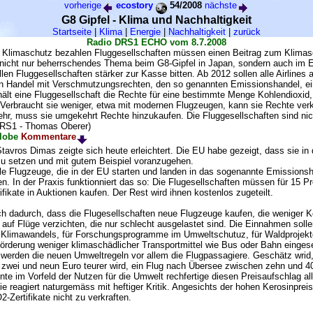
vorherige
ecostory
54/2008
nächste
G8 Gipfel - Klima und Nachhaltigkeit
Startseite
|
Klima
|
Energie
|
Nachhaltigkeit
|
zurück
Radio DRS1 ECHO vom 8.7.2008
für Klimaschutz bezahlen Fluggesellschaften müssen einen Beitrag zum Klimasc
nicht nur beherrschendes Thema beim G8-Gipfel in Japan, sondern auch im 
en Fluggesellschaften stärker zur Kasse bitten. Ab 2012 sollen alle Airlines
den Handel mit Verschmutzungsrechten, den so genannten Emissionshandel, 
ält eine Fluggesellschaft die Rechte für eine bestimmte Menge Kohlendioxid, 
 Verbraucht sie weniger, etwa mit modernen Flugzeugen, kann sie Rechte ver
ehr, muss sie umgekehrt Rechte hinzukaufen. Die Fluggesellschaften sind nich
DRS1 - Thomas Oberer)
lobe
Kommentare
vros Dimas zeigte sich heute erleichtert. Die EU habe gezeigt, dass sie in 
 zu setzen und mit gutem Beispiel voranzugehen.
lle Flugzeuge, die in der EU starten und landen in das sogenannte Emission
. In der Praxis funktionniert das so: Die Flugesellschaften müssen für 15 Pr
ikate in Auktionen kaufen. Der Rest wird ihnen kostenlos zugeteilt.
ich dadurch, dass die Flugesellschaften neue Flugzeuge kaufen, die weniger K
auf Flüge verzichten, die nur schlecht ausgelastet sind. Die Einnahmen solle
limawandels, für Forschungsprogramme im Umweltschutuz, für Waldprojekte 
Förderung weniger klimaschädlicher Transportmittel wie Bus oder Bahn einges
 werden die neuen Umweltregeln vor allem die Flugpassagiere. Geschätz wrid,
zwei und neun Euro teurer wird, ein Flug nach Übersee zwischen zehn und 4
e im Vorfeld der Nutzen für die Umwelt rechfertige diesen Preisaufschlag al
trie reagiert naturgemäss mit heftiger Kritik. Angesichts der hohen Kerosinprei
2-Zertifikate nicht zu verkraften.