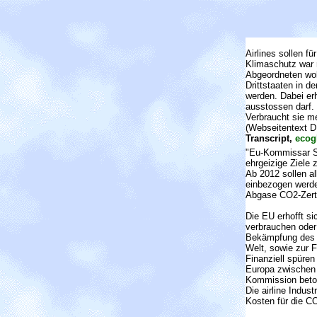
Airlines sollen 
Klimaschutz war 
Abgeordneten woll
Drittstaaten in 
werden. Dabei erh
ausstossen darf.
Verbraucht sie m
(Webseitentext 
Transcript,
ecog
"Eu-Kommissar Sta
ehrgeizige Ziele
Ab 2012 sollen a
einbezogen werden
Abgase CO2-Zertif
Die EU erhofft s
verbrauchen oder 
Bekämpfung des K
Welt, sowie zur 
Finanziell spüren
Europa zwischen 
Kommission betont
Die airline Indus
Kosten für die CO