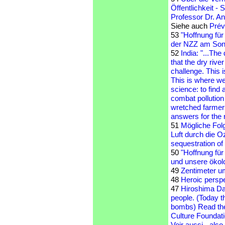
Öffentlichkeit -
Professor Dr. An
Siehe auch
Prév
53
"Hoffnung für
der NZZ am Son
52
India: "...The 
that the dry rive
challenge. This 
This is where we
science: to find 
combat pollution 
wretched farmers.
answers for the r
51
Mögliche Fol
Luft durch die O
sequestration of
50
"Hoffnung für
und unsere ökol
49
Zentimeter u
48
Heroic persp
47
Hiroshima Da
people. (Today t
bombs) Read the 
Culture Foundat
Voir aussi - als