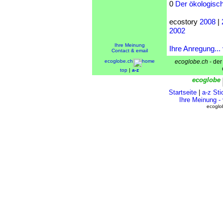
0
Der ökologisc
ecostory
2008
|
2002
Ihre Meinung
Ihre Anregung... 
Contact & email
ecoglobe.ch
home
ecoglobe.ch
- der
top
|
a-z
ecoglobe
Startseite
|
a-z Sti
Ihre Meinung -
ecoglo