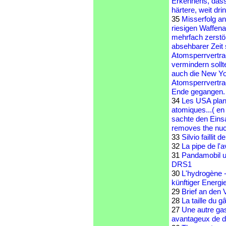
Erkennens, dass 
härtere, weit drin
35
Misserfolg an
riesigen Waffen
mehrfach zerstö
absehbarer Zeit 
Atomsperrvertra
vermindern sollte
auch die New Yo
Atomsperrvertrag
Ende gegangen. 
34
Les USA plani
atomiques...( en
sachte den Eins
removes the nucl
33
Silvio faillit 
32
La pipe de l'
31
Pandamobil u
DRS1
30
L'hydrogène -
künftiger Energi
29
Brief an den
28
La taille du
27
Une autre gas
avantageux de d