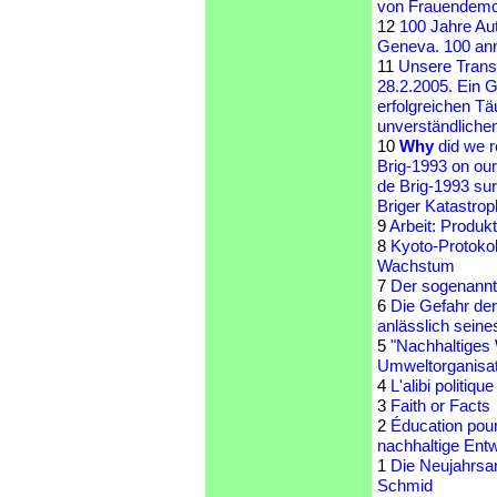
von Frauendem
12
100 Jahre Au
Geneva. 100 ann
11
Unsere Trans
28.2.2005. Ein G
erfolgreichen Tä
unverständlichen
10
Why
did we r
Brig-1993 on ou
de Brig-1993 su
Briger Katastro
9
Arbeit: Produ
8
Kyoto-Protoko
Wachstum
7
Der sogenannte
6
Die Gefahr de
anlässlich seine
5
"Nachhaltiges 
Umweltorganisat
4
L'alibi politiq
3
Faith or Facts
2
Éducation pour
nachhaltige Ent
1
Die Neujahrsa
Schmid