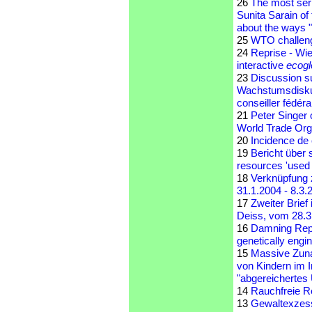
26
The most serio
Sunita Sarain of
about the ways "
25
WTO challengi
24
Reprise - Wi
interactive
ecogl
23
Discussion s
Wachstumsdiskus
conseiller fédéra
21
Peter Singer 
World Trade Organ
20
Incidence de 
19
Bericht über 
resources 'used 
18
Verknüpfung 
31.1.2004 - 8.3
17
Zweiter Brie
Deiss, vom 28.3
16
Damning Repor
genetically engi
15
Massive Zun
von Kindern im 
"abgereichertes
14
Rauchfreie R
13
Gewaltexzess 