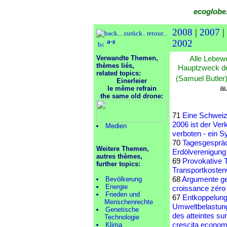
ecoglobe
2008
|
2007
|
a-z
2002
Verwandte Themen,
Alle Lebew
thèmes liés,
Hauptzweck de
related topics:
(Samuel Butler
Einerleier
au
le même refrain
the same old drone:
71
Eine Schweiz
2006 ist der Ver
Medien
verboten - ein S
70
Tagesgespräc
Weitere Themen,
Erdölverenigung
autres thèmes,
69
Provokative 
further topics:
Transportkosten
68
Argumente g
Bevölkerung
Energie
croissance zéro
Frieden und
67
Entkoppelung
Menschenrechte
Umweltbelastung
Genetische
des atteintes s
Technologie
crescita economi
Klima