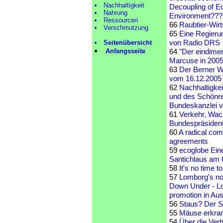
Nachhaltigkeit
Decoupling of E
Nahrung
Environment???
Ressourcen
66
Raubtier-Wirt
Verschmutzung
65
Eine Regieru
von Radio DRS
Seitenübersicht
Anfangsseite
64
"Der eindime
Marcuse in 200
63
Der Berner W
vom 16.12.2005
62
Nachhaltigkei
und des Schönred
Bundeskanzlei v
61
Verkehr, Wach
Bundespräsiden
60
A radical com
agreements
59
ecoglobe Ein
Santichlaus am 
58
It's no time 
57
Lomborg's non
Down Under - Lo
promotion in Aus
56
Staus? Der S
55
Mäuse erkran
54
Über die Ver