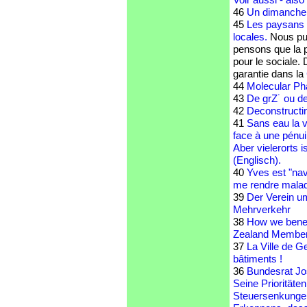
46
Un dimanche m
45
Les paysans 
locales.
Nous pub
pensons que la p
pour le sociale. 
garantie dans la
44
Molecular Ph
43
De grZ˙ ou d
42
Deconstructin
41
Sans eau la v
face à une pénui
Aber vielerorts 
(Englisch).
40
Yves est "navr
me rendre malad
39
Der Verein u
Mehrverkehr
38
How we benefi
Zealand Member
37
La Ville de 
bâtiments !
36
Bundesrat J
Seine Prioritäte
Steuersenkungen